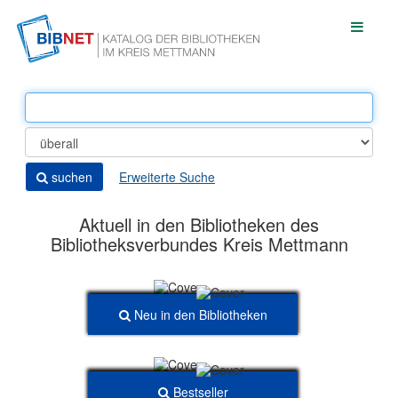
Weiter zum Inhalt
Togg
navigat
suchen
Erweiterte Suche
Aktuell in den Bibliotheken des
Bibliotheksverbundes Kreis Mettmann
Neu in den Bibliotheken
Bestseller